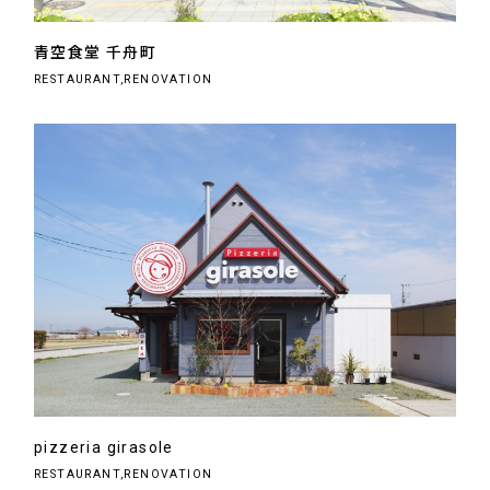
青空食堂 千舟町
RESTAURANT,RENOVATION
pizzeria girasole
RESTAURANT,RENOVATION